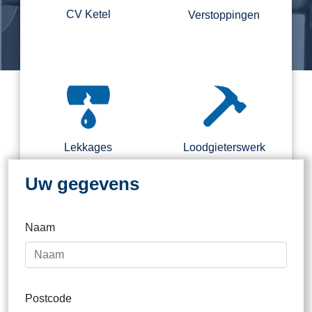
CV Ketel
Verstoppingen
Regel nu direct een loodgieter.
Binnen 2 kantooruren direct
contact
Lekkages
Loodgieterswerk
Uw gegevens
Naam
Dak
Postcode