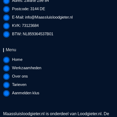
Adres: Zwarte Zee 84
Postcode: 3144 DE
E-Mail:
info@Maassluisloodgieter.nl
KVK: 73123684
BTW: NL859364537B01
Menu
Home
Werkzaamheden
Over ons
Tarieven
Aanmelden klus
Maassluisloodgieter.nl is onderdeel van
Loodgieter.nl
. De